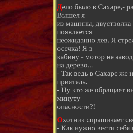
Д
ело было в Сахаре,- р
Вышел я
из машины, двустволка 
появляется
неожиданно лев. Я стре
осечка! Я в
кабину - мотор не заво
на дерево...
- Так ведь в Сахаре же 
приятель.
- Ну кто же обращает в
минуту
опасности?!
О
хотник спрашивает св
- Как нужно вести себя 