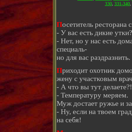
330
,
331-340
П
осетитель ресторана 
- У вас есть дикие утки
- Нет, но у нас есть д
специаль-
но для вас раздразнить.
П
риходит охотник домо
жену с участковым врач
- А что вы тут делаете?!
- Температуру меряем.
Муж достает ружье и з
- Ну, если на твоем гра
на себя!