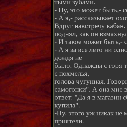
тыми зубами.
- Ну, это может быть,-
- А я,- рассказывает охо
Вдруг навстречу кабан.
поднял, как он взмахну
- И такое может быть,- 
- А я за все лето ни од
дождя не
было. Однажды с горя т
с похмелья,
голова чугунная. Говор
самогонки". А она мне 
ответ: "Да я в магазин 
купила".
-Ну, этого уж никак не
приятели.