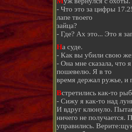
М
уж вернулся с охоты.
- Что это за цифры 17.
лапе твоего
зайца?
- Где? Ах это... Это я з
Н
а суде.
- Как вы убили свою ж
- Она мне сказала, что я
пошевелю. Я в то
время держал ружье, и 
В
стретились как-то рыб
- Сижу я как-то над лун
И вдруг клюнуло. Пыта
ничего не получается. П
управились. Верите:щук