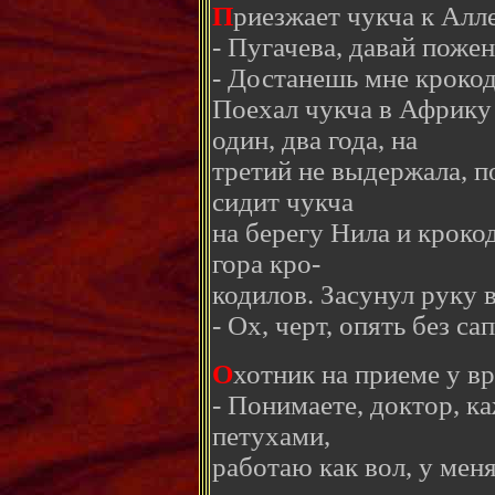
П
риезжает чукча к Алл
- Пугачева, давай поже
- Достанешь мне крокод
Поехал чукча в Африку
один, два года, на
третий не выдержала, п
сидит чукча
на берегу Нила и кроко
гора кро-
кодилов. Засунул руку в
- Ох, черт, опять без са
О
хотник на приеме у вр
- Понимаете, доктор, к
петухами,
работаю как вол, у мен