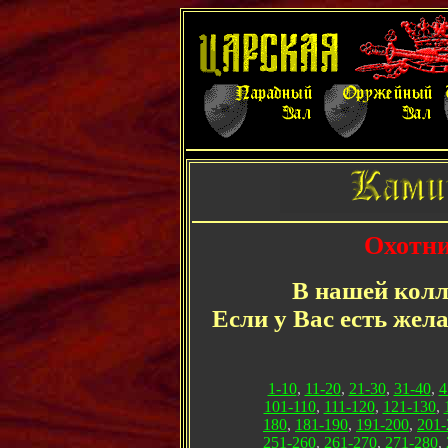
Охотни
В нашей колл
Если у Вас есть жел
1-10
,
11-20
,
21-30
,
31-40
,
4
101-110
,
111-120
,
121-130
,
180
,
181-190
,
191-200
,
201-
251-260
,
261-270
,
271-280
,