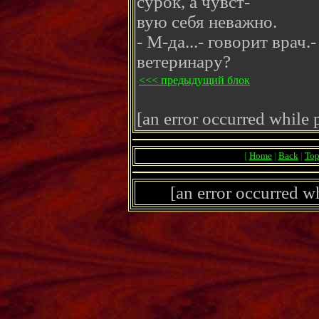
сурок, а чувст-
вую себя неважно.
- М-да...- говорит врач.
ветеринару?
<<< предыдущий блок
[an error occurred while p
[
Home
|
Back
|
To
[an error occurred wh