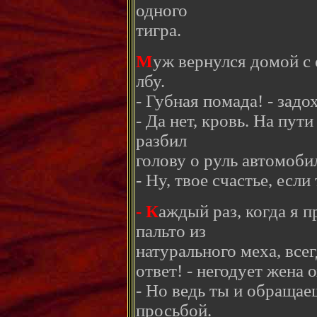
одного
тигра.
М
уж вернулся домой с 
лбу.
- Губная помада! - задо
- Да нет, кровь. На пут
разбил
голову о руль автомоби
- Ну, твое счастье, если 
- К
аждый раз, когда я 
пальто из
натурального меха, все
ответ! - негодует жена 
- Но ведь ты и обращае
просьбой.