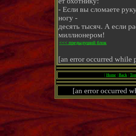
ет охотнику:
- Если вы сломаете руку
ногу -
десять тысяч. А если ра
миллионером!
<<< предыдущий блок
[an error occurred while p
[
Home
|
Back
|
To
[an error occurred wh