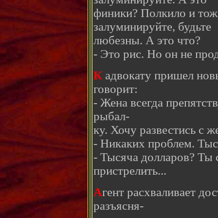
финики? Полкило и то
залуминируйте, будьте
любезны. А это что?
- Это рис. Но он не прод
К
адвокату пришел новы
говорит:
- Жена всегда препятств
рыбал-
ку. Хочу развестись с ж
- Никаких проблем. Тыс
- Тысяча долларов? Ты 
пристрелить...
А
гент расхваливает дос
разъясня-