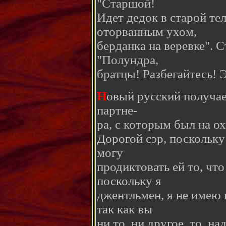
"Старшой!
Идет дедок в старой тел
оторванным ухом,
берданка на веревке". 
"Полундра,
братцы! Разбегайтесь! 
Н
овый русский получае
партне-
ра, с которым был на ох
Дорогой сэр, поскольку 
могу
продиктовать ей то, что
поскольку я
джентльмен, я не имею 
так как вы
ни то, ни другое, то, н