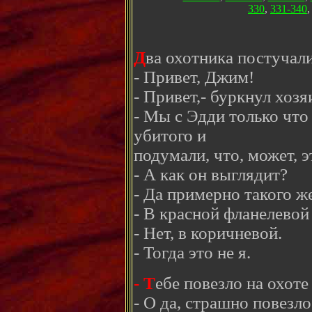
330
,
331-340
Д
ва охотника постучали
- Привет, Джим!
- Привет,- буркнул хозя
- Мы с Эдди только что
убитого и
подумали, что, может, э
- А как он выглядит?
- Да примерно такого же
- В красной фланелевой
- Нет, в коричневой.
- Тогда это не я.
- Т
ебе повезло на охоте
- О да, страшно повезло