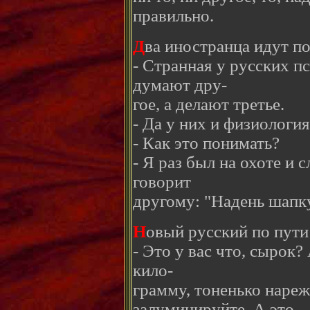
правильно.
Д
ва иностранца идут п
- Странная у русских п
думают дру-
гое, а делают третье.
- Да у них и физиология
- Как это понимать?
- Я раз был на охоте и
говорит
другому: "Надень шапку 
Н
овый русский по пути 
- Это у вас что, сырок?
кило-
грамму, тоненько наре
залуминируйте. А это