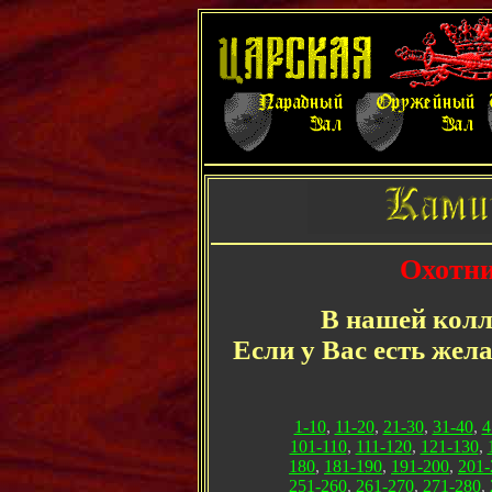
Охотни
В нашей колл
Если у Вас есть жел
1-10
,
11-20
,
21-30
,
31-40
,
4
101-110
,
111-120
,
121-130
,
180
,
181-190
,
191-200
,
201-
251-260
,
261-270
,
271-280
,