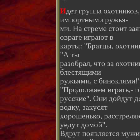
И
дет группа охотников,
импортными ружья-
ми. На стреме стоит зая
овраге играют в
карты: "Братцы, охотни
"А ты
разобрал, что за охотни
блестящими
ружьями, с биноклями!
"Продолжаем играть,- г
русские". Они дойдут д
водку, закусят
хорошенько, расстреля
уедут домой".
Вдруг появляется мужик