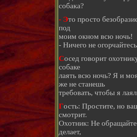
собака?
- Э
то просто безобрази
под
моим окном всю ночь!
- Ничего не огорчайтес
С
осед говорит охотник
собаке
лаять всю ночь? Я и мо
же не станешь
требовать, чтобы я лаял
Г
ость: Простите, но ва
смотрит.
Охотник: Не обращайте 
делает,