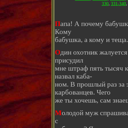
330
,
331-340
П
апа! А почему бабушка
Кому
бабушка, а кому и теща
О
дин охотник жалуется
присудил
мне штраф пять тысяч к
назвал каба-
ном. В прошлый раз за э
карбованцев. Чего
же ты хочешь, сам знае
М
олодой муж спрашива
с