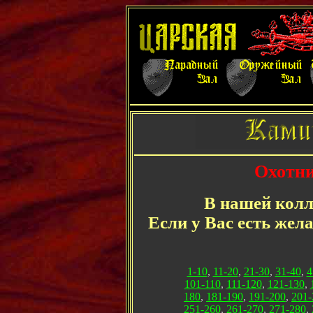
Охотни
В нашей колл
Если у Вас есть жел
1-10
,
11-20
,
21-30
,
31-40
,
4
101-110
,
111-120
,
121-130
,
180
,
181-190
,
191-200
,
201-
251-260
,
261-270
,
271-280
,