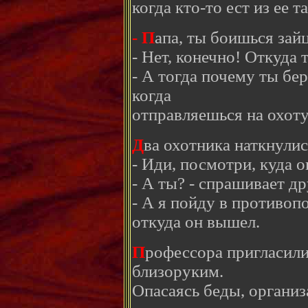
когда кто-то ест из ее т
- П
апа, ты боишься зай
- Нет, конечно! Откуда 
- А тогда почему ты бе
когда
отправляешься на охоту
Д
ва охотника наткнулис
- Иди, посмотри, куда 
- А ты? - спрашивает др
- А я пойду в противо
откуда он вышел.
П
рофессора пригласили 
близоруким.
Опасаясь беды, организ