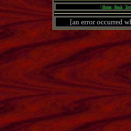
[
Home
|
Back
|
To
[an error occurred wh