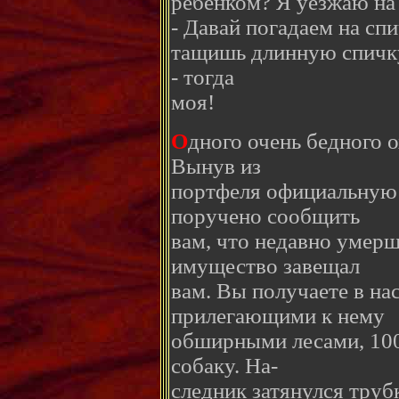
ребенком? Я уезжаю на 
- Давай погадаем на спи
тащишь длинную спичку
- тогда
моя!
О
дного очень бедного о
Вынув из
портфеля официальную 
поручено сообщить
вам, что недавно умерш
имущество завещал
вам. Вы получаете в на
прилегающими к нему
обширными лесами, 100
собаку. На-
следник затянулся труб