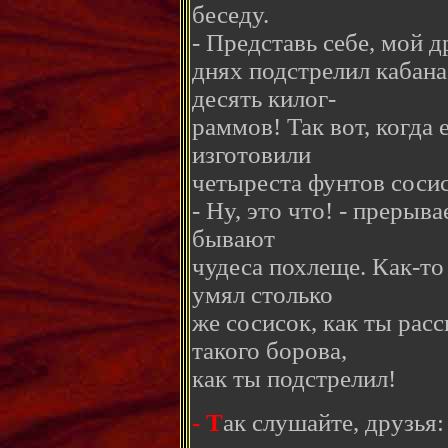
беседу.
- Представь себе, мой д
днях подстрелил кабана
десять килог-
раммов! Так вот, когда 
изготовили
четыреста фунтов сосис
- Ну, это что! - прерыва
бывают
чудеса похлеще. Как-то
умял столько
же сосисок, как ты рас
такого борова,
как ты подстрелил!
- Т
ак слушайте, друзья: