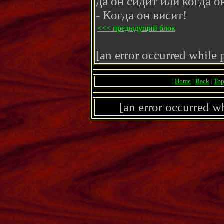
да он сидит или когда о
- Когда он висит!
<<< предыдущий блок
[an error occurred while p
[
Home
|
Back
|
To
[an error occurred wh