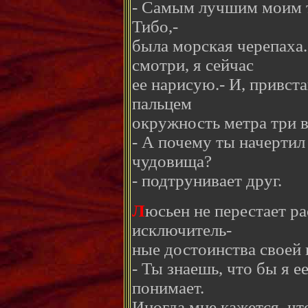
- Самым лучшим моим т
Тибо,-
была морская черепаха.
смотри, я сейчас
ее нарисую.- И, привст
пальцем
окружность метра три в
- А почему ты начертил 
чудовища?
- подтрунивает друг.
Л
юсьен не перестает р
исключитель-
ные достоинства своей 
- Ты знаешь, что бы я е
понимает.
Иногда мне кажется, чт