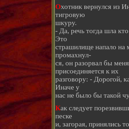
О
хотник вернулся из И
тигровую
шкуру.
- Да, речь тогда шла кто
Это
страшилище напало на ме
промахнул-
ся, он разорвал бы мен
присоединяется к их
разговору: - Дорогой, ка
Иначе у
нас не было бы такой ч
К
ак следует порезвивши
песке
и, загорая, принялись т