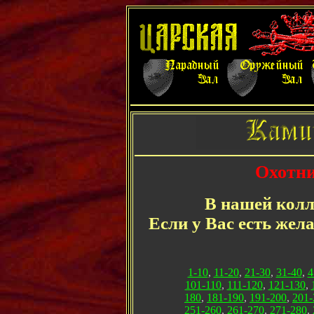
Охотни
В нашей колл
Если у Вас есть жел
1-10
,
11-20
,
21-30
,
31-40
,
4
101-110
,
111-120
,
121-130
,
180
,
181-190
,
191-200
,
201-
251-260
,
261-270
,
271-280
,