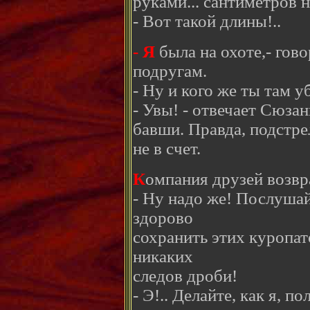
руками... сантиметров н
- Вот такой длины!..
- Я
была на охоте,- гов
подругам.
- Ну и кого же ты там у
- Увы! - отвечает Сюзан
бавши. Правда, подстре
не в счет.
К
омпания друзей возвр
- Ну надо же! Послушай
здорово
сохранить этих куропат
никаких
следов дроби!
- Э!.. Делайте, как я, п