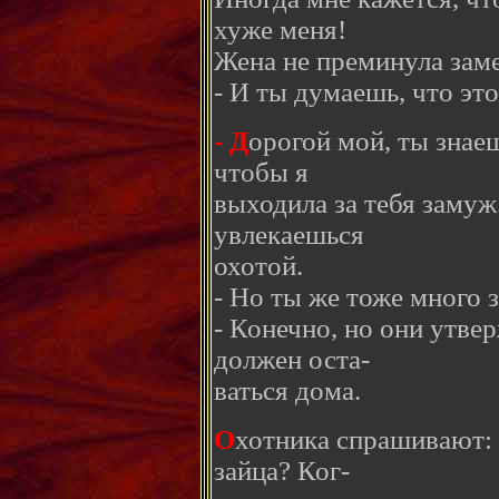
хуже меня!
Жена не преминула заме
- И ты думаешь, что это
- Д
орогой мой, ты знаеш
чтобы я
выходила за тебя замуж
увлекаешься
охотой.
- Но ты же тоже много 
- Конечно, но они утвер
должен оста-
ваться дома.
О
хотника спрашивают: 
зайца? Ког-