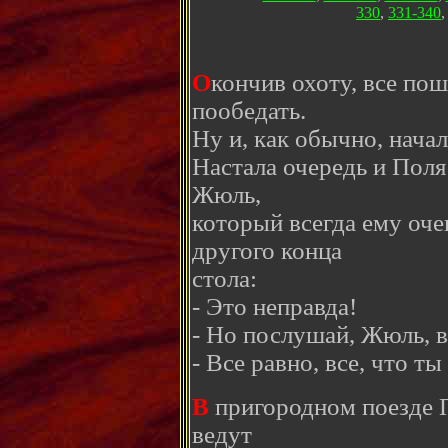
330
,
331-340
О
кончив охоту, все по
пообедать.
Ну и, как обычно, нача
Настала очередь и Поля.
Жюль,
который всегда ему оче
другого конца
стола:
- Это неправда!
- Но послушай, Жюль, ве
- Все равно, все, что ты
В
пригородном поезде П
ведут