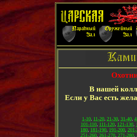
Охотни
В нашей колл
Если у Вас есть жел
1-10
,
11-20
,
21-30
,
31-40
,
4
101-110
,
111-120
,
121-130
,
180
,
181-190
,
191-200
,
201-
251-260
,
261-270
,
271-280
,