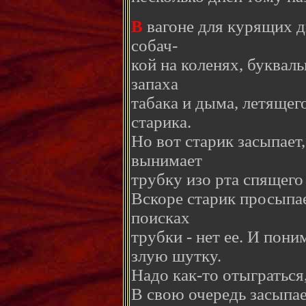
В
вагоне для курящих д
собач-
кой на коленях, буквал
запаха
табака и дыма, летящег
старика.
Но вот старик засыпает
вынимает
трубку изо рта спящего
Вскоре старик просыпае
поисках
трубки - нет ее. И пони
злую шутку.
Надо как-то отыграться
В свою очередь засыпае