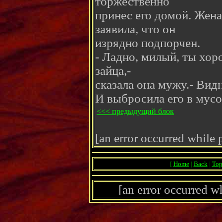
торжественно
принес его домой. Жена
заявила, что он
изрядно подпорчен.
- Ладно, милый, ты хор
зайца,-
сказала она мужу.- Видн
И выбросила его в мус
<<< предыдущий блок
[an error occurred while p
[
Home
|
Back
|
To
[an error occurred wh