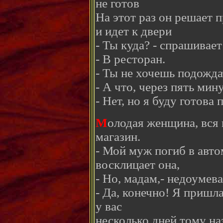
не готов
На этот раз он решает 
и идет к двери
- Ты куда? - спрашивает
- В ресторан.
- Ты не хочешь подожда
- А что, через пять мин
- Нет, но я буду готова 
М
олодая женщина, вся 
магазин.
- Мой муж погиб в авто
восклицает она,
- Но, мадам,- недоумева
- Да, конечно! Я пришл
у вас
несколько дней тому на