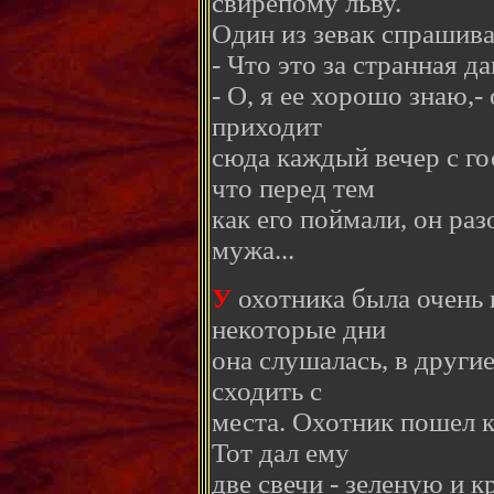
свирепому льву.
Один из зевак спрашива
- Что это за странная д
- О, я ее хорошо знаю,-
приходит
сюда каждый вечер с го
что перед тем
как его поймали, он раз
мужа...
У
охотника была очень 
некоторые дни
она слушалась, в други
сходить с
места. Охотник пошел к
Тот дал ему
две свечи - зеленую и к