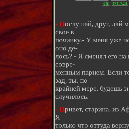
330
,
331-340
- П
ослушай, друг, дай м
свое в
починку.- У меня уже н
оно де-
лось? - Я сменял его на
совре-
менным парнем. Если те
зад, ты, по
крайней мере, будешь зн
случилось.
- П
ривет, старина, из А
Я
только что оттуда верну