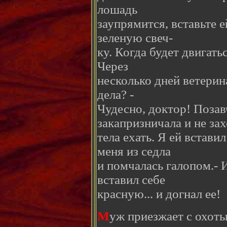
лошадь
заупрямится, вставьте 
зеленую свеч-
ку. Когда будет двигать
Через
несколько дней ветерина
дела? -
Чудесно, доктор! Поза
закапризничала и не зах
тела ехать. Я ей встави
меня из седла
и помчалась галопом.- 
вставил себе
красную... и догнал ее!
М
уж приезжает с охоты