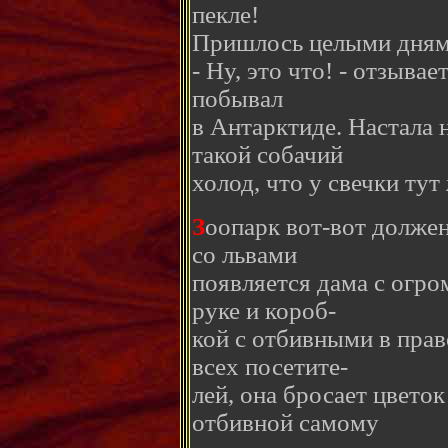
пекле!
Пришлось целыми днями
- Ну, это что! - отзывае
побывал
в Антарктиде. Настала н
такой собачий
холод, что у свечки тут
З
оопарк вот-вот должен
со львами
появляется дама с огро
руке и короб-
кой с отбивными в пра
всех посетите-
лей, она бросает цветок
отбивной самому