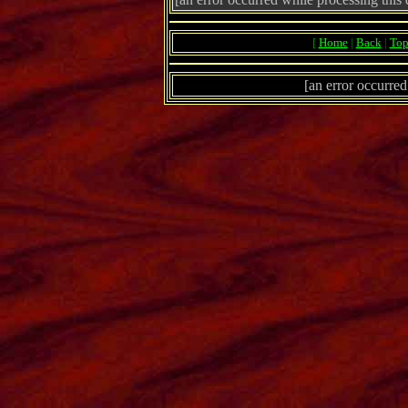
[
Home
|
Back
|
To
[an error occurred